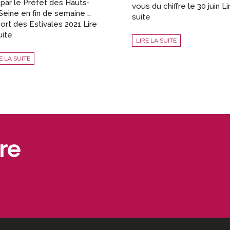
 par le Préfet des Hauts-
vous du chiffre le 30 juin Li
Seine en fin de semaine …
suite
ort des Estivales 2021 Lire
uite
LIRE LA SUITE
E LA SUITE
re