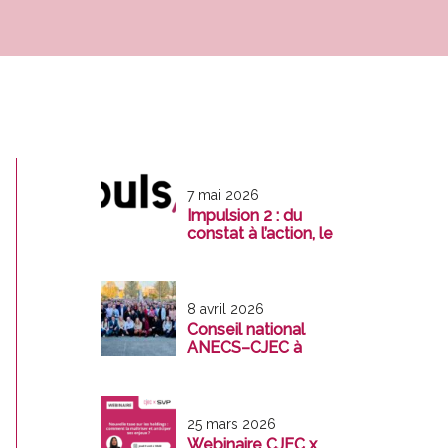
7 mai 2026
Impulsion 2 : du
constat à l’action, le
management
comme levier de
transformation
8 avril 2026
Conseil national
ANECS–CJEC à
Reims : une
mobilisation
exemplaire au
service de la
25 mars 2026
profession
Webinaire CJEC x