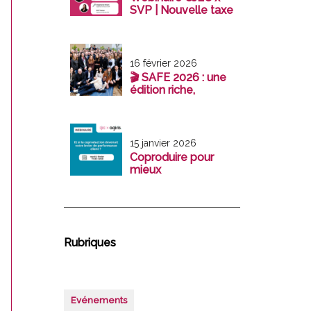
SVP | Nouvelle taxe
sur les holdings :
maîtrisez les enjeux
avant le 31
décembre 2026
16 février 2026
🎬 SAFE 2026 : une
édition riche,
structurante et
tournée vers l’avenir
15 janvier 2026
Coproduire pour
mieux
accompagner : un
virage stratégique
pour les cabinet
Rubriques
Evénements