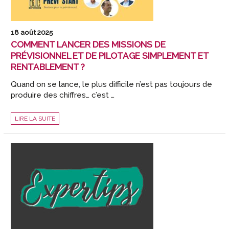
18 août 2025
COMMENT LANCER DES MISSIONS DE
PRÉVISIONNEL ET DE PILOTAGE SIMPLEMENT ET
RENTABLEMENT ?
Quand on se lance, le plus difficile n’est pas toujours de
produire des chiffres… c’est …
COMMENT
LIRE LA SUITE
LANCER
DES
MISSIONS
DE
PRÉVISIONNEL
ET
DE
PILOTAGE
SIMPLEMENT
ET
RENTABLEMENT
?