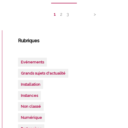
AU
BOULEVERSEMENT
des
JURIDIQUE
DES
articles
1
2
3
>
SEL
?
Rubriques
Evénements
Grands sujets d'actualité
Installation
Instances
Non classé
Numérique