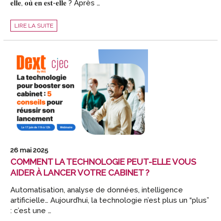
𝐞𝐥𝐥𝐞, 𝐨𝐮̀ 𝐞𝐧 𝐞𝐬𝐭-𝐞𝐥𝐥𝐞 ? Après …
REMETTRE
LIRE LA SUITE
À
JOUR
SA
STRATÉGIE
DIGITALE
APRÈS
LA
PÉRIODE
FISCALE
:
PAR
OÙ
COMMENCER
?
26 mai 2025
COMMENT LA TECHNOLOGIE PEUT-ELLE VOUS
AIDER À LANCER VOTRE CABINET ?
Automatisation, analyse de données, intelligence
artificielle… Aujourd’hui, la technologie n’est plus un “plus”
: c’est une …