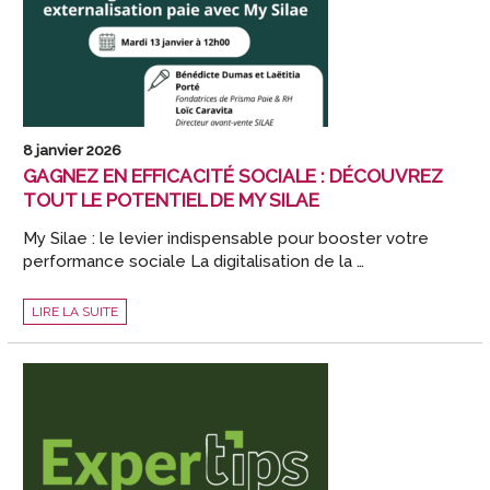
8 janvier 2026
GAGNEZ EN EFFICACITÉ SOCIALE : DÉCOUVREZ
TOUT LE POTENTIEL DE MY SILAE
My Silae : le levier indispensable pour booster votre
performance sociale La digitalisation de la …
GAGNEZ
LIRE LA SUITE
EN
EFFICACITÉ
SOCIALE
:
DÉCOUVREZ
TOUT
LE
POTENTIEL
DE
MY
SILAE