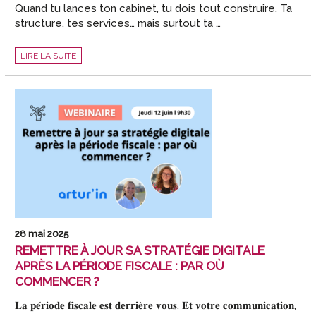
Quand tu lances ton cabinet, tu dois tout construire. Ta
structure, tes services… mais surtout ta …
COMMENT
LIRE LA SUITE
DÉVELOPPER
UNE
MARQUE
FORTE
AU
LANCEMENT
DE
TON
CAB’
🚀
?
28 mai 2025
REMETTRE À JOUR SA STRATÉGIE DIGITALE
APRÈS LA PÉRIODE FISCALE : PAR OÙ
COMMENCER ?
𝐋𝐚 𝐩𝐞́𝐫𝐢𝐨𝐝𝐞 𝐟𝐢𝐬𝐜𝐚𝐥𝐞 𝐞𝐬𝐭 𝐝𝐞𝐫𝐫𝐢𝐞̀𝐫𝐞 𝐯𝐨𝐮𝐬. 𝐄𝐭 𝐯𝐨𝐭𝐫𝐞 𝐜𝐨𝐦𝐦𝐮𝐧𝐢𝐜𝐚𝐭𝐢𝐨𝐧,