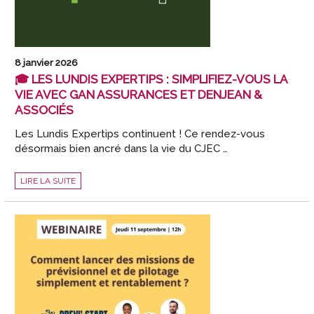
8 janvier 2026
🎓 LES LUNDIS EXPERTIPS : SIMPLIFIEZ-VOUS LA
VIE AVEC GAN ASSURANCES ET DENJEAN &
ASSOCIÉS
Les Lundis Expertips continuent ! Ce rendez-vous
désormais bien ancré dans la vie du CJEC …
🎓
LIRE LA SUITE
LES
LUNDIS
EXPERTIPS
:
SIMPLIFIEZ-
VOUS
LA
VIE
AVEC
GAN
ASSURANCES
ET
DENJEAN
&
ASSOCIÉS