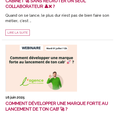
CABINET 🚀 SANS RECRUTER UN SEUL
COLLABORATEUR 👤❌ ?
Quand on se lance, le plus dur n’est pas de bien faire son
métier… c’est …
COMMENT
LIRE LA SUITE
DOUBLER
LA
RENTABILITÉ
DE
VOTRE
CABINET
🚀
SANS
RECRUTER
UN
SEUL
COLLABORATEUR
👤
❌
?
16 juin 2025
COMMENT DÉVELOPPER UNE MARQUE FORTE AU
LANCEMENT DE TON CAB’ 🚀 ?