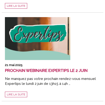
COMMENT
LIRE LA SUITE
LA
TECHNOLOGIE
PEUT-
ELLE
VOUS
AIDER
À
LANCER
VOTRE
CABINET
?
21 mai 2025
PROCHAIN WEBINAIRE EXPERTIPS LE 2 JUIN
Ne manquez pas votre prochain rendez-vous mensuel
Expertips le lundi 2 juin de 13h15 à 14h …
PROCHAIN
LIRE LA SUITE
WEBINAIRE
EXPERTIPS
LE
2