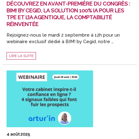
DÉCOUVREZ EN AVANT-PREMIÈRE DU CONGRÈS :
BIM! BY CEGID, LA SOLUTION 100% IA POUR LES
TPE ET L’IA AGENTIQUE, LA COMPTABILITÉ
RÉINVENTÉE
Rejoignez-nous le mardi 2 septembre à 12h pour un
webinaire exclusif dédié à BIM! by Cegid, notre …
DÉCOUVREZ
LIRE LA SUITE
EN
AVANT-
PREMIÈRE
DU
CONGRÈS
:
BIM!
BY
CEGID,
LA
SOLUTION
100%
IA
POUR
LES
TPE
ET
L’IA
AGENTIQUE,
LA
COMPTABILITÉ
4 août 2025
RÉINVENTÉE