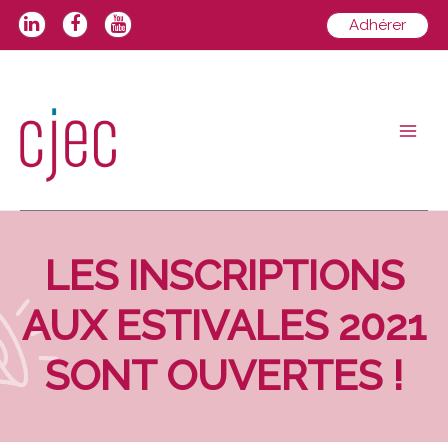
Aller
Adhérer
au
contenu
Main
Men
LES INSCRIPTIONS
AUX ESTIVALES 2021
SONT OUVERTES !