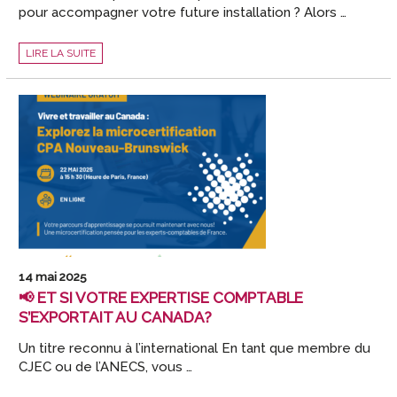
pour accompagner votre future installation ? Alors …
DÉCOUVREZ
LIRE LA SUITE
LES
OUTILS
ACD
POUR
BOOSTER
VOTRE
INSTALLATION
!
14 mai 2025
📢 ET SI VOTRE EXPERTISE COMPTABLE
S’EXPORTAIT AU CANADA?
Un titre reconnu à l’international En tant que membre du
CJEC ou de l’ANECS, vous …