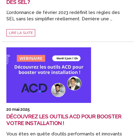
DES SEL ?
L’ordonnance de février 2023 redéfinit les règles des
SEL sans les simplifier réellement. Derrière une …
EXPERTS-
LIRE LA SUITE
COMPTABLES
:
SÉCURISEZ
VOS
CLIENTS
FACE
AU
BOULEVERSEMENT
JURIDIQUE
DES
SEL
?
20 mai 2025
DÉCOUVREZ LES OUTILS ACD POUR BOOSTER
VOTRE INSTALLATION !
Vous êtes en quête d’outils performants et innovants