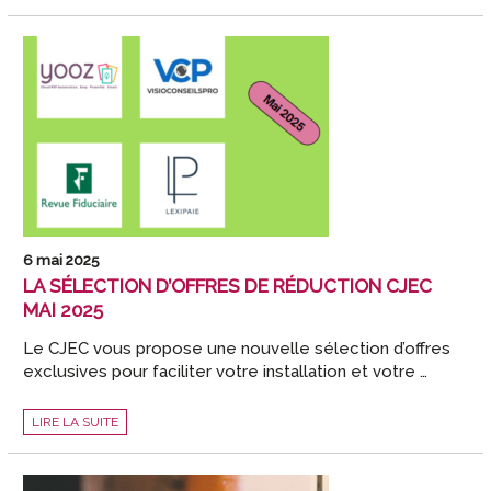
D’ENTREPRISE
:
LE
RELAIS
DE
CROISSANCE
DE
LA
PROFESSION
POUR
LES
20
PROCHAINES
ANNÉES
6 mai 2025
LA SÉLECTION D’OFFRES DE RÉDUCTION CJEC
MAI 2025
Le CJEC vous propose une nouvelle sélection d’offres
exclusives pour faciliter votre installation et votre …
LA
LIRE LA SUITE
SÉLECTION
D’OFFRES
DE
RÉDUCTION
CJEC