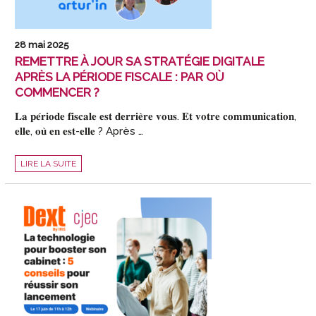
28 mai 2025
REMETTRE À JOUR SA STRATÉGIE DIGITALE
APRÈS LA PÉRIODE FISCALE : PAR OÙ
COMMENCER ?
𝐋𝐚 𝐩𝐞́𝐫𝐢𝐨𝐝𝐞 𝐟𝐢𝐬𝐜𝐚𝐥𝐞 𝐞𝐬𝐭 𝐝𝐞𝐫𝐫𝐢𝐞̀𝐫𝐞 𝐯𝐨𝐮𝐬. 𝐄𝐭 𝐯𝐨𝐭𝐫𝐞 𝐜𝐨𝐦𝐦𝐮𝐧𝐢𝐜𝐚𝐭𝐢𝐨𝐧,
𝐞𝐥𝐥𝐞, 𝐨𝐮̀ 𝐞𝐧 𝐞𝐬𝐭-𝐞𝐥𝐥𝐞 ? Après …
REMETTRE
LIRE LA SUITE
À
JOUR
SA
STRATÉGIE
DIGITALE
APRÈS
LA
PÉRIODE
FISCALE
:
PAR
OÙ
COMMENCER
?