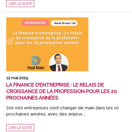
📢
LIRE LA SUITE
ET
SI
VOTRE
EXPERTISE
COMPTABLE
S’EXPORTAIT
AU
CANADA?
12 mai 2025
LA FINANCE D’ENTREPRISE : LE RELAIS DE
CROISSANCE DE LA PROFESSION POUR LES 20
PROCHAINES ANNÉES
700 000 entreprises vont changer de main dans les 10
prochaines années, avec des enjeux …
LA
LIRE LA SUITE
FINANCE