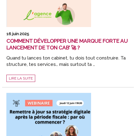
👤
❌
?
16 juin 2025
COMMENT DÉVELOPPER UNE MARQUE FORTE AU
LANCEMENT DE TON CAB’ 🚀 ?
Quand tu lances ton cabinet, tu dois tout construire. Ta
structure, tes services… mais surtout ta …
COMMENT
LIRE LA SUITE
DÉVELOPPER
UNE
MARQUE
FORTE
AU
LANCEMENT
DE
TON
CAB’
🚀
?