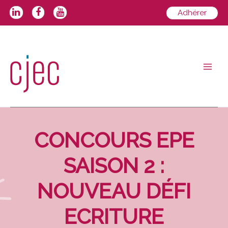
Aller
Adhérer
au
contenu
Main
Men
CONCOURS EPE
SAISON 2 :
NOUVEAU DÉFI
ECRITURE