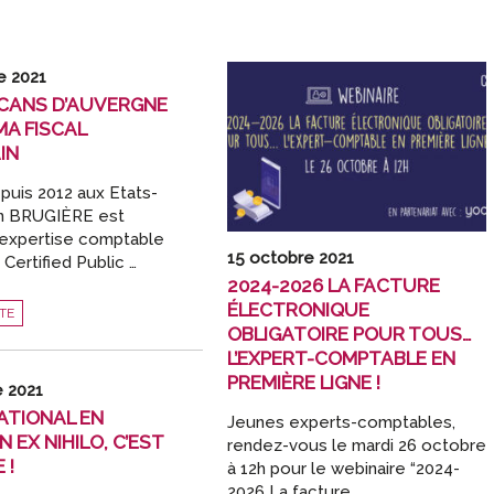
e 2021
CANS D’AUVERGNE
A FISCAL
IN
epuis 2012 aux Etats-
nn BRUGIÈRE est
’expertise comptable
15 octobre 2021
 Certified Public …
2024-2026 LA FACTURE
ÉLECTRONIQUE
ITE
OBLIGATOIRE POUR TOUS…
NE
L’EXPERT-COMPTABLE EN
PREMIÈRE LIGNE !
e 2021
NATIONAL EN
Jeunes experts-comptables,
 EX NIHILO, C’EST
rendez-vous le mardi 26 octobre
 !
à 12h pour le webinaire “2024-
2026 La facture …