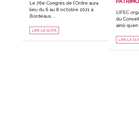
PATRIMO
Le 76e Congrès de l’Ordre aura
lieu du 6 au 8 octobre 2021 à
L’IFEC or
Bordeaux. …
du Conseil
ainsi qu’en
76E
LIRE LA SUITE
CONGRÈS
DE
RENCONTR
L’ORDRE
LIRE LA SU
DU
:
CONSEIL
BÉNÉFICIEZ
PATRIMONI
D’UNE
2021
REMISE
SUR
VOS
DROITS
D’INSCRIPTION
JUSQU’AU
11
JUILLET
2021