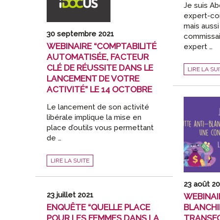
LE
Je suis A
23
expert-co
NOVEMBRE
mais auss
30 septembre 2021
commissai
WEBINAIRE “COMPTABILITÉ
expert …
AUTOMATISÉE, FACTEUR
CLÉ DE RÉUSSITE DANS LE
L’INTERNA
LIRE LA SU
EN
LANCEMENT DE VOTRE
CRÉATION
EX
ACTIVITÉ” LE 14 OCTOBRE
NIHILO,
C’EST
POSSIBLE
Le lancement de son activité
!
libérale implique la mise en
place d’outils vous permettant
de …
WEBINAIRE
LIRE LA SUITE
“COMPTABILITÉ
AUTOMATISÉE,
FACTEUR
CLÉ
23 août 2
DE
RÉUSSITE
23 juillet 2021
WEBINAI
DANS
LE
ENQUÊTE “QUELLE PLACE
BLANCHI
LANCEMENT
POUR LES FEMMES DANS LA
DE
TRANSF