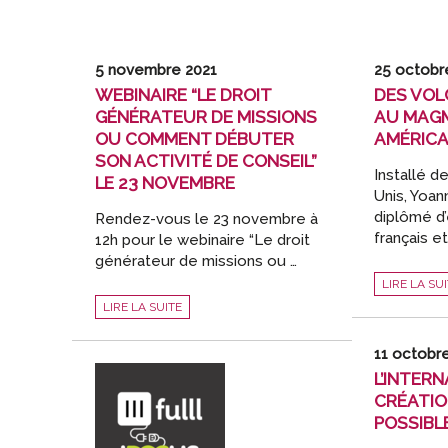
5 novembre 2021
25 octobr
WEBINAIRE “LE DROIT
DES VOL
GÉNÉRATEUR DE MISSIONS
AU MAGM
OU COMMENT DÉBUTER
AMÉRICA
SON ACTIVITÉ DE CONSEIL”
Installé d
LE 23 NOVEMBRE
Unis, Yoa
diplômé d
Rendez-vous le 23 novembre à
français et
12h pour le webinaire “Le droit
générateur de missions ou …
DES
LIRE LA SU
VOLCANS
WEBINAIRE
D’AUVERG
LIRE LA SUITE
“LE
AU
DROIT
MAGMA
GÉNÉRATEUR
FISCAL
DE
AMÉRICAIN
11 octobr
MISSIONS
OU
L’INTER
COMMENT
DÉBUTER
CRÉATION
SON
POSSIBLE
ACTIVITÉ
DE
CONSEIL”