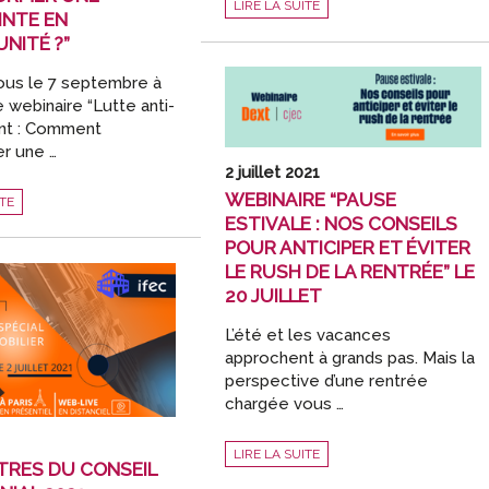
LIRE LA SUITE
ASSISES
NTE EN
DES
COMMISSAIRES
NITÉ ?”
AUX
COMPTES
us le 7 septembre à
e webinaire “Lutte anti-
nt : Comment
er une …
2 juillet 2021
WEBINAIRE “PAUSE
ITE
ESTIVALE : NOS CONSEILS
ENT
POUR ANTICIPER ET ÉVITER
LE RUSH DE LA RENTRÉE” LE
MER
20 JUILLET
TE
TÉ
L’été et les vacances
approchent à grands pas. Mais la
perspective d’une rentrée
chargée vous …
WEBINAIRE
LIRE LA SUITE
“PAUSE
RES DU CONSEIL
ESTIVALE
: