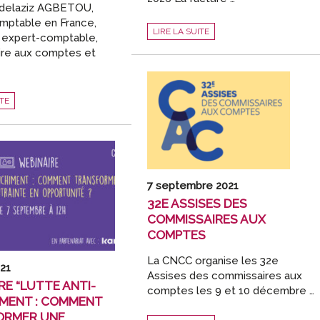
bdelaziz AGBETOU,
mptable en France,
2024-
LIRE LA SUITE
2026
i expert-comptable,
LA
re aux comptes et
FACTURE
ÉLECTRONIQUE
OBLIGATOIRE
POUR
TOUS…
L’EXPERT-
TIONAL
ITE
COMPTABLE
EN
PREMIÈRE
LIGNE
!
7 septembre 2021
32E ASSISES DES
COMMISSAIRES AUX
COMPTES
La CNCC organise les 32e
021
Assises des commissaires aux
RE “LUTTE ANTI-
comptes les 9 et 10 décembre …
MENT : COMMENT
ORMER UNE
32E