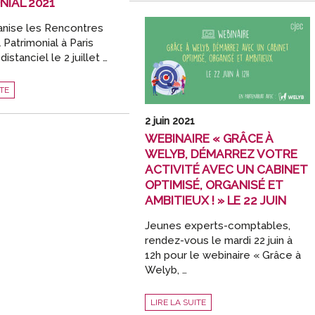
NIAL 2021
NOS
CONSEILS
POUR
ganise les Rencontres
ANTICIPER
ET
 Patrimonial à Paris
ÉVITER
 distanciel le 2 juillet …
LE
RUSH
DE
LA
ES
ITE
RENTRÉE”
LE
20
AL
JUILLET
2 juin 2021
WEBINAIRE « GRÂCE À
WELYB, DÉMARREZ VOTRE
ACTIVITÉ AVEC UN CABINET
OPTIMISÉ, ORGANISÉ ET
AMBITIEUX ! » LE 22 JUIN
Jeunes experts-comptables,
rendez-vous le mardi 22 juin à
12h pour le webinaire « Grâce à
Welyb, …
WEBINAIRE
LIRE LA SUITE
«
GRÂCE