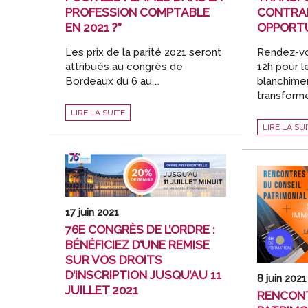
VOTRE
PROFESSION COMPTABLE
CONTRAI
ACTIVITÉ”
LE
EN 2021 ?”
OPPORTU
14
OCTOBRE
Les prix de la parité 2021 seront
Rendez-vo
attribués au congrès de
12h pour l
Bordeaux du 6 au …
blanchime
transform
ENQUÊTE
LIRE LA SUITE
“QUELLE
WEBINAIRE
PLACE
LIRE LA SU
“LUTTE
POUR
ANTI-
LES
BLANCHIM
FEMMES
:
DANS
COMMENT
LA
TRANSFOR
PROFESSION
UNE
COMPTABLE
CONTRAIN
EN
EN
2021
OPPORTUNI
?”
17 juin 2021
?”
76E CONGRÈS DE L’ORDRE :
BÉNÉFICIEZ D’UNE REMISE
SUR VOS DROITS
D’INSCRIPTION JUSQU’AU 11
8 juin 2021
JUILLET 2021
RENCONT