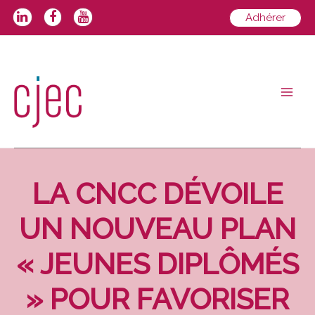
Aller
Adhérer
au
contenu
Main
Men
LA CNCC DÉVOILE
UN NOUVEAU PLAN
« JEUNES DIPLÔMÉS
» POUR FAVORISER