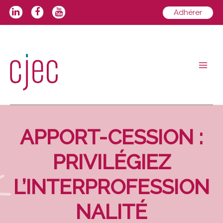
Aller
Adhérer
au
contenu
Main
Men
APPORT-CESSION :
PRIVILÉGIEZ
L’INTERPROFESSION
NALITÉ