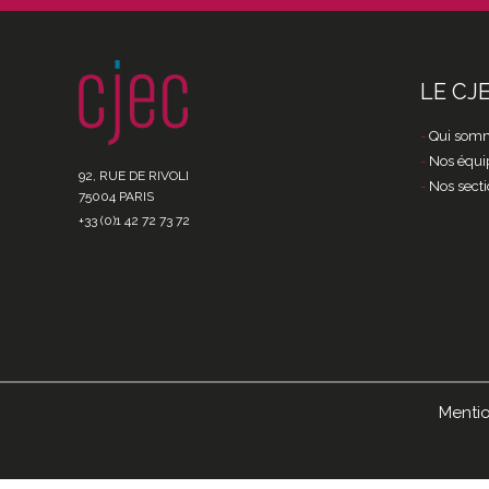
LE CJ
Qui somm
Nos équi
92, RUE DE RIVOLI
Nos secti
75004 PARIS
+33 (0)1 42 72 73 72
Mentio