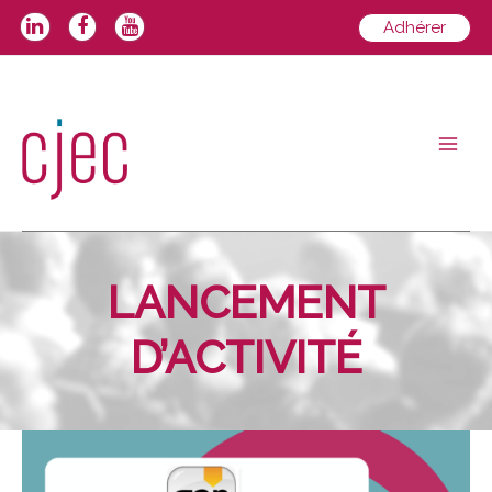
Aller
Adhérer
au
contenu
Main
Men
LANCEMENT
D’ACTIVITÉ