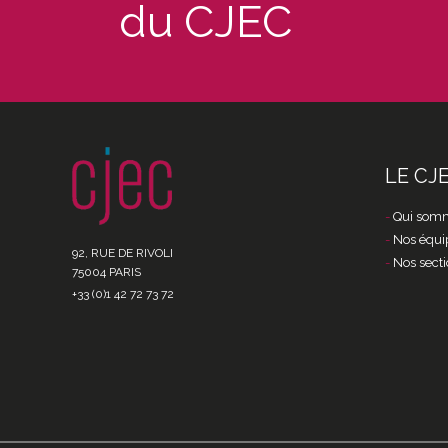
du CJEC
LE CJ
Qui somm
Nos équi
92, RUE DE RIVOLI
Nos secti
75004 PARIS
+33 (0)1 42 72 73 72