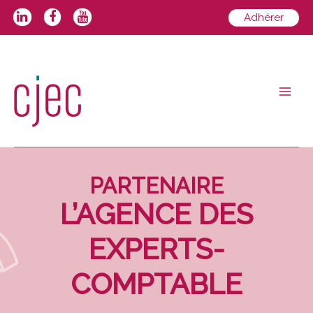
Aller
Adhérer
au
contenu
Main
Men
PARTENAIRE
L’AGENCE DES
EXPERTS-
COMPTABLE