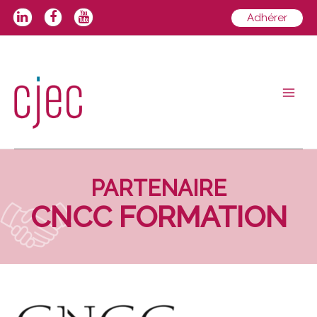
Aller
Adhérer
au
contenu
Main
Men
PARTENAIRE
CNCC FORMATION