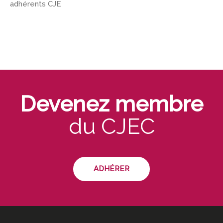
adhérents CJE
Devenez membre
du CJEC
ADHÉRER