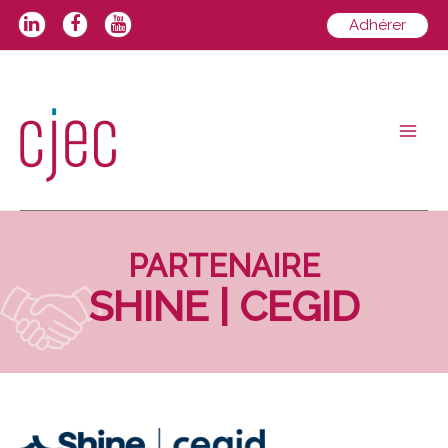
Aller
Adhérer
au
contenu
Main
Men
PARTENAIRE
SHINE | CEGID