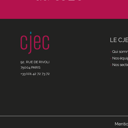
LE CJ
Qui somm
Nos équi
92, RUE DE RIVOLI
Nos secti
75004 PARIS
+33 (0)1 42 72 73 72
Mentio