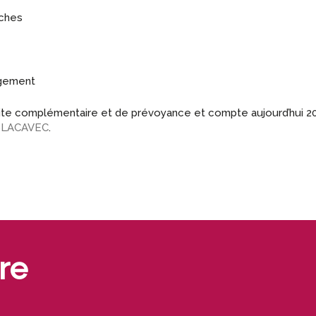
oches
gagement
aite complémentaire et de prévoyance et compte aujourd’hui 20
LACAVEC
.
re