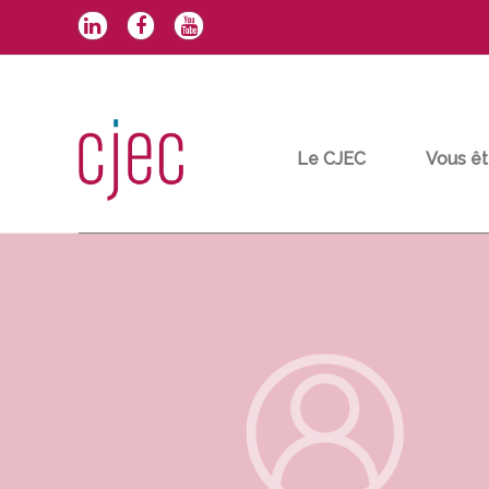
Aller
au
contenu
Le CJEC
Vous êt