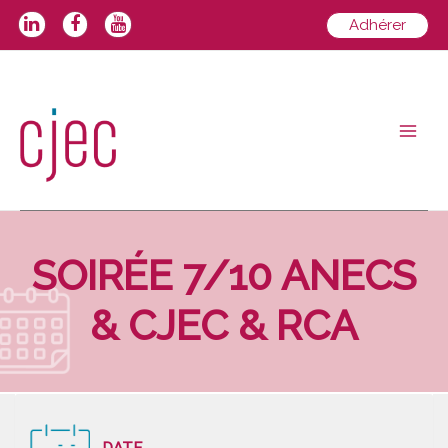
Aller
Adhérer
au
contenu
Main
Men
SOIRÉE 7/10 ANECS
& CJEC & RCA
DATE