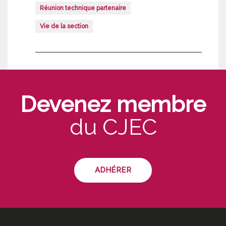
Réunion technique partenaire
Vie de la section
Devenez membre
du CJEC
ADHÉRER