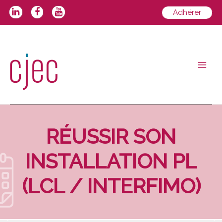
Aller
Adhérer
au
contenu
Main
Men
RÉUSSIR SON
INSTALLATION PL
(LCL / INTERFIMO)