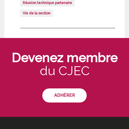
Réunion technique partenaire
Vie de la section
Devenez membre
du CJEC
ADHÉRER