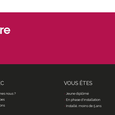
re
EC
VOUS ÊTES
es nous ?
Jeune diplômé
pes
En phase d'installation
ons
Installé, moins de 5 ans