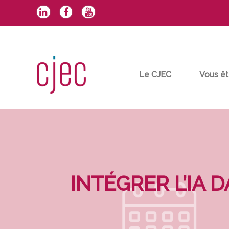
Aller
au
contenu
Le CJEC
Vous êt
INTÉGRER L’IA 