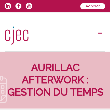
Aller
Adhérer
au
contenu
Main
Men
AURILLAC
AFTERWORK :
GESTION DU TEMPS