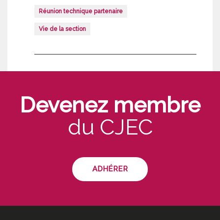
Réunion technique partenaire
Vie de la section
Devenez membre
du CJEC
ADHÉRER