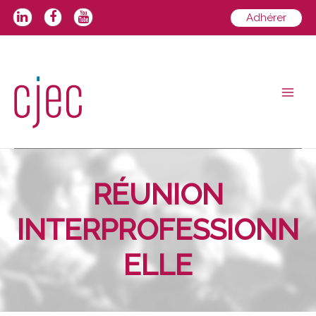
Aller
Adhérer
au
contenu
Main
Men
RÉUNION
INTERPROFESSIONN
ELLE